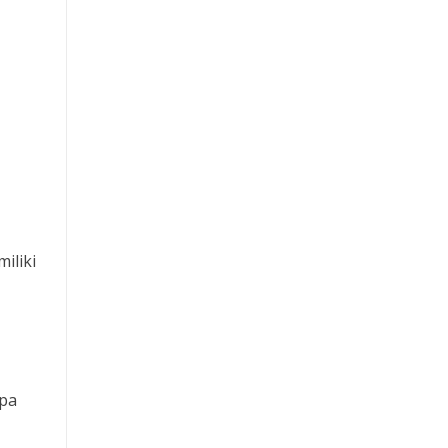
iliki
apa