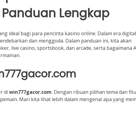
: Panduan Lengkap
ang ideal bagi para pencinta kasino online. Dalam era digital 
ndebarkan dan menggoda. Dalam panduan ini, kita akan
ker, live casino, sportsbook, dan arcade, serta bagaimana 
ermainan.
in777gacor.com
r di
win777gacor.com
. Dengan ribuan pilihan tema dan fitu
pemain. Mari kita lihat lebih dalam mengenai apa yang me