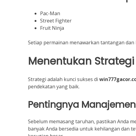
Pac-Man
Street Fighter
Fruit Ninja
Setiap permainan menawarkan tantangan dan ke
Menentukan Strategi
Strategi adalah kunci sukses di
win777gacor.
pendekatan yang baik.
Pentingnya Manajemen
Sebelum memasang taruhan, pastikan Anda me
banyak Anda bersedia untuk kehilangan dan tet
kerugian besar.