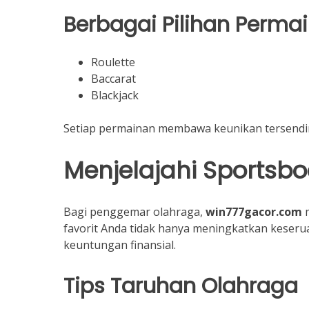
Berbagai Pilihan Perma
Roulette
Baccarat
Blackjack
Setiap permainan membawa keunikan tersend
Menjelajahi Sportsb
Bagi penggemar olahraga,
win777gacor.com
m
favorit Anda tidak hanya meningkatkan keser
keuntungan finansial.
Tips Taruhan Olahraga