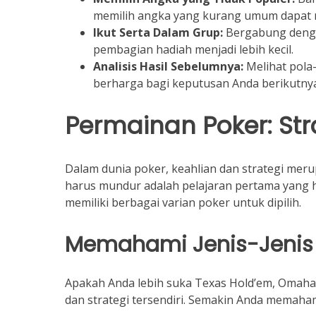
memilih angka yang kurang umum dapat
Ikut Serta Dalam Grup:
Bergabung denga
pembagian hadiah menjadi lebih kecil.
Analisis Hasil Sebelumnya:
Melihat pola
berharga bagi keputusan Anda berikutnya
Permainan Poker: Str
Dalam dunia poker, keahlian dan strategi mer
harus mundur adalah pelajaran pertama yang
memiliki berbagai varian poker untuk dipilih.
Memahami Jenis-Jenis 
Apakah Anda lebih suka Texas Hold’em, Omaha, 
dan strategi tersendiri. Semakin Anda memah