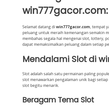
win777gacor.com
Selamat datang di
win777gacor.com
, tempat y
peluang untuk meraih kemenangan semakin me
membahas segala hal mengenai slot, lottery, po
dapat memaksimalkan peluang dalam setiap p
Mendalami Slot di w
Slot adalah salah satu permainan paling popule
slot menawarkan pengalaman unik bagi setiap 
slot begitu menarik.
Beragam Tema Slot