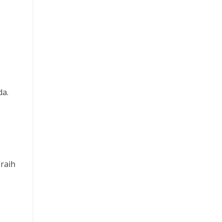
a.
raih