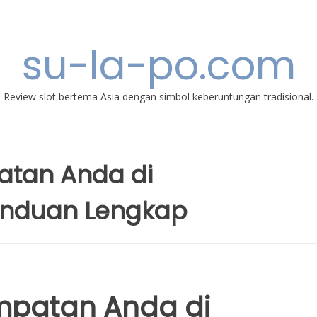
su-la-po.com
Review slot bertema Asia dengan simbol keberuntungan tradisional.
tan Anda di
anduan Lengkap
patan Anda di