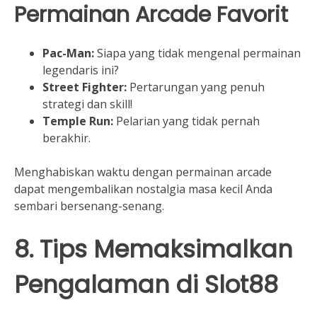
Permainan Arcade Favorit
Pac-Man:
Siapa yang tidak mengenal permainan
legendaris ini?
Street Fighter:
Pertarungan yang penuh
strategi dan skill!
Temple Run:
Pelarian yang tidak pernah
berakhir.
Menghabiskan waktu dengan permainan arcade
dapat mengembalikan nostalgia masa kecil Anda
sembari bersenang-senang.
8. Tips Memaksimalkan
Pengalaman di Slot88