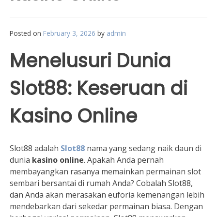
Posted on
February 3, 2026
by
admin
Menelusuri Dunia
Slot88: Keseruan di
Kasino Online
Slot88 adalah
Slot88
nama yang sedang naik daun di
dunia
kasino online
. Apakah Anda pernah
membayangkan rasanya memainkan permainan slot
sembari bersantai di rumah Anda? Cobalah Slot88,
dan Anda akan merasakan euforia kemenangan lebih
mendebarkan dari sekedar permainan biasa. Dengan