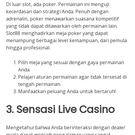
Di luar slot, ada poker. Permainan ini menguji
kecerdasan dan strategi Anda. Penuh dengan
adrenalin, poker menawarkan suasana kompetitif
yang tidak dapat ditawarkan oleh permainan lain.
Slot88 menghadirkan meja poker yang dapat
menampung berbagai level kemampuan, dari pemula
hingga profesional.
Pilih meja yang sesuai dengan gaya permainan
Anda.
Pelajari aturan permainan agar tidak tersesat di
tengah permainan.
Manfaatkan peluang Anda untuk bertaruh!
3. Sensasi Live Casino
Mengetahui bahwa Anda berinteraksi dengan dealer
nyata dapat menjadi pengalaman yang sangat