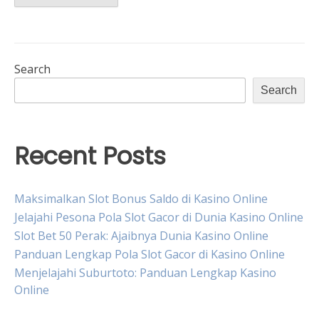
Search
Search
Recent Posts
Maksimalkan Slot Bonus Saldo di Kasino Online
Jelajahi Pesona Pola Slot Gacor di Dunia Kasino Online
Slot Bet 50 Perak: Ajaibnya Dunia Kasino Online
Panduan Lengkap Pola Slot Gacor di Kasino Online
Menjelajahi Suburtoto: Panduan Lengkap Kasino
Online