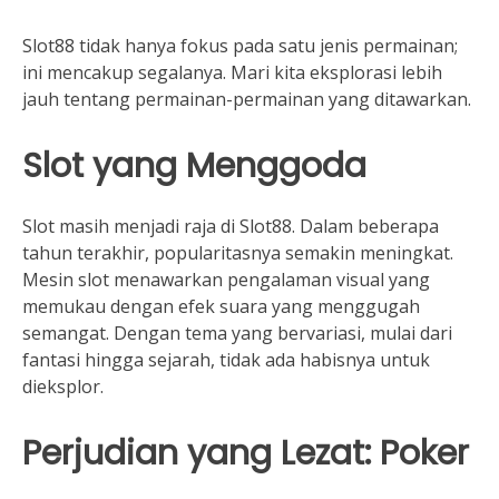
Slot88 tidak hanya fokus pada satu jenis permainan;
ini mencakup segalanya. Mari kita eksplorasi lebih
jauh tentang permainan-permainan yang ditawarkan.
Slot yang Menggoda
Slot masih menjadi raja di Slot88. Dalam beberapa
tahun terakhir, popularitasnya semakin meningkat.
Mesin slot menawarkan pengalaman visual yang
memukau dengan efek suara yang menggugah
semangat. Dengan tema yang bervariasi, mulai dari
fantasi hingga sejarah, tidak ada habisnya untuk
dieksplor.
Perjudian yang Lezat: Poker