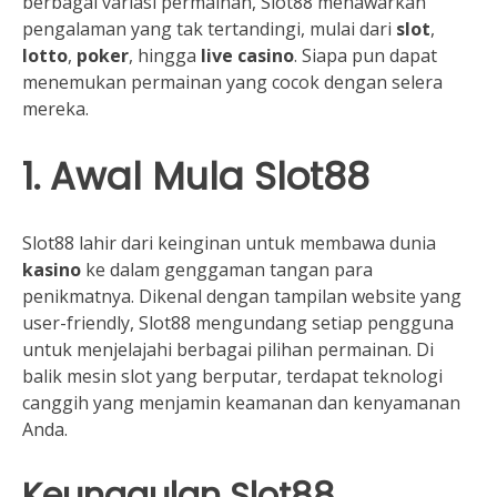
berbagai variasi permainan, Slot88 menawarkan
pengalaman yang tak tertandingi, mulai dari
slot
,
lotto
,
poker
, hingga
live casino
. Siapa pun dapat
menemukan permainan yang cocok dengan selera
mereka.
1. Awal Mula Slot88
Slot88 lahir dari keinginan untuk membawa dunia
kasino
ke dalam genggaman tangan para
penikmatnya. Dikenal dengan tampilan website yang
user-friendly, Slot88 mengundang setiap pengguna
untuk menjelajahi berbagai pilihan permainan. Di
balik mesin slot yang berputar, terdapat teknologi
canggih yang menjamin keamanan dan kenyamanan
Anda.
Keunggulan Slot88