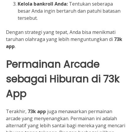
Kelola bankroll Anda:
Tentukan seberapa
besar Anda ingin bertaruh dan patuhi batasan
tersebut.
Dengan strategi yang tepat, Anda bisa menikmati
taruhan olahraga yang lebih menguntungkan di
73k
app
.
Permainan Arcade
sebagai Hiburan di 73k
App
Terakhir,
73k app
juga menawarkan permainan
arcade yang menyenangkan. Permainan ini adalah
alternatif yang lebih santai bagi mereka yang mencari