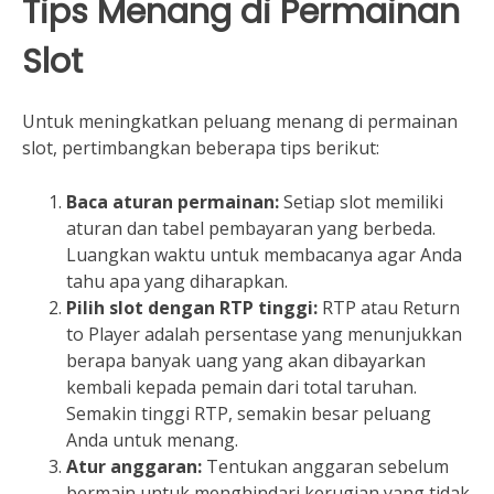
Tips Menang di Permainan
Slot
Untuk meningkatkan peluang menang di permainan
slot, pertimbangkan beberapa tips berikut:
Baca aturan permainan:
Setiap slot memiliki
aturan dan tabel pembayaran yang berbeda.
Luangkan waktu untuk membacanya agar Anda
tahu apa yang diharapkan.
Pilih slot dengan RTP tinggi:
RTP atau Return
to Player adalah persentase yang menunjukkan
berapa banyak uang yang akan dibayarkan
kembali kepada pemain dari total taruhan.
Semakin tinggi RTP, semakin besar peluang
Anda untuk menang.
Atur anggaran:
Tentukan anggaran sebelum
bermain untuk menghindari kerugian yang tidak