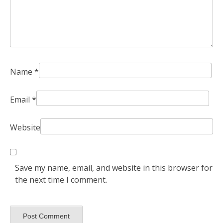
Name
*
Email
*
Website
Save my name, email, and website in this browser for
the next time I comment.