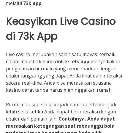
melalui
73k app
.
Keasyikan Live Casino
di 73k App
Live casino merupakan salah satu inovasi terbaik
dalam industri kasino online.
73k app
menyediakan
pengalaman bermain yang mendebarkan dengan
dealer langsung yang dapat Anda lihat dan interaksi
secara real-time. Anda bisa merasakan suasana
kasino darat tanpa harus meninggalkan rumah!
Permainan seperti blackjack dan roulette menjadi
lebih seru ketika Anda dapat berinteraksi dengan
dealer dan pemain lain.
Contohnya, Anda dapat
merasakan ketegangan saat menunggu bola
roulette jatuh ke angka yang Anda pilih.