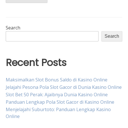
Search
Search
Recent Posts
Maksimalkan Slot Bonus Saldo di Kasino Online
Jelajahi Pesona Pola Slot Gacor di Dunia Kasino Online
Slot Bet 50 Perak: Ajaibnya Dunia Kasino Online
Panduan Lengkap Pola Slot Gacor di Kasino Online
Menjelajahi Suburtoto: Panduan Lengkap Kasino
Online