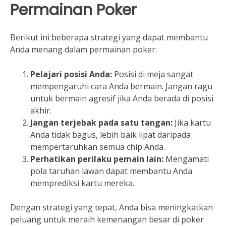
Permainan Poker
Berikut ini beberapa strategi yang dapat membantu
Anda menang dalam permainan poker:
Pelajari posisi Anda:
Posisi di meja sangat
mempengaruhi cara Anda bermain. Jangan ragu
untuk bermain agresif jika Anda berada di posisi
akhir.
Jangan terjebak pada satu tangan:
Jika kartu
Anda tidak bagus, lebih baik lipat daripada
mempertaruhkan semua chip Anda.
Perhatikan perilaku pemain lain:
Mengamati
pola taruhan lawan dapat membantu Anda
memprediksi kartu mereka.
Dengan strategi yang tepat, Anda bisa meningkatkan
peluang untuk meraih kemenangan besar di poker